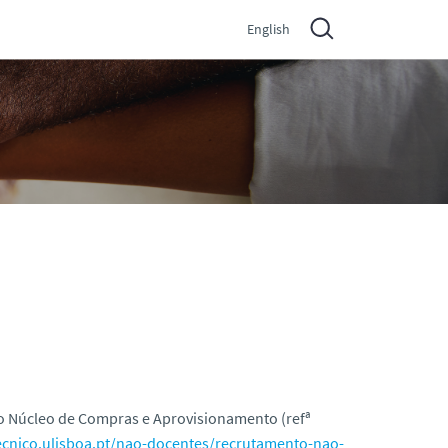
English
 o Núcleo de Compras e Aprovisionamento (refª
tecnico.ulisboa.pt/nao-docentes/recrutamento-nao-