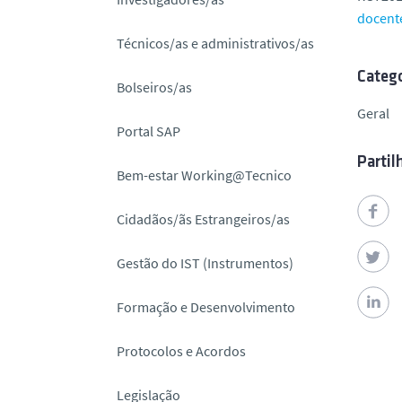
o
docent
Técnicos/as e administrativos/as
Catego
Bolseiros/as
Geral
Portal SAP
Partil
Bem-estar Working@Tecnico
Cidadãos/ãs Estrangeiros/as
Gestão do IST (Instrumentos)
Formação e Desenvolvimento
Protocolos e Acordos
Legislação