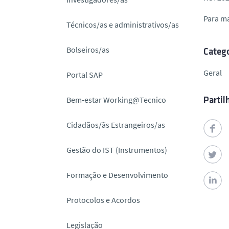
o
Para m
Técnicos/as e administrativos/as
Bolseiros/as
Catego
Geral
Portal SAP
Bem-estar Working@Tecnico
Partil
Cidadãos/ãs Estrangeiros/as
Gestão do IST (Instrumentos)
Formação e Desenvolvimento
Protocolos e Acordos
Legislação