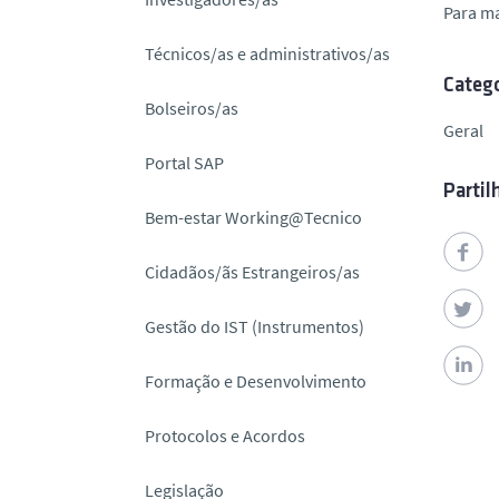
Para m
o
Técnicos/as e administrativos/as
Catego
Bolseiros/as
Geral
Portal SAP
Partil
Bem-estar Working@Tecnico
Cidadãos/ãs Estrangeiros/as
Gestão do IST (Instrumentos)
Formação e Desenvolvimento
Protocolos e Acordos
Legislação