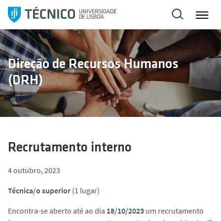
S
a
l
t
a
Direção de Recursos Humanos
r
(DRH)
p
a
r
a
o
c
Recrutamento interno
o
n
4 outubro, 2023
t
Técnica/o superior
(1 lugar)
e
ú
Encontra-se aberto até ao dia
18/10/2023
um recrutamento
d