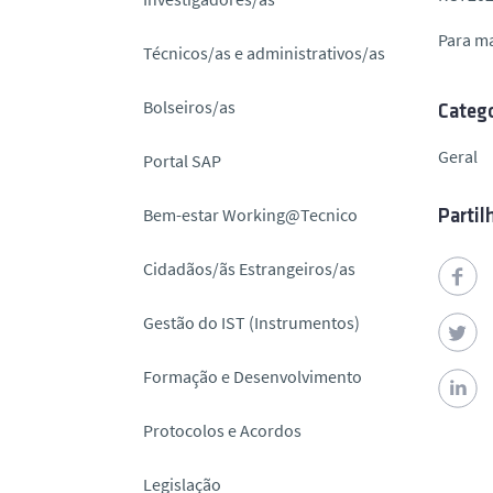
o
Para m
Técnicos/as e administrativos/as
Bolseiros/as
Catego
Geral
Portal SAP
Bem-estar Working@Tecnico
Partil
Cidadãos/ãs Estrangeiros/as
Gestão do IST (Instrumentos)
Formação e Desenvolvimento
Protocolos e Acordos
Legislação