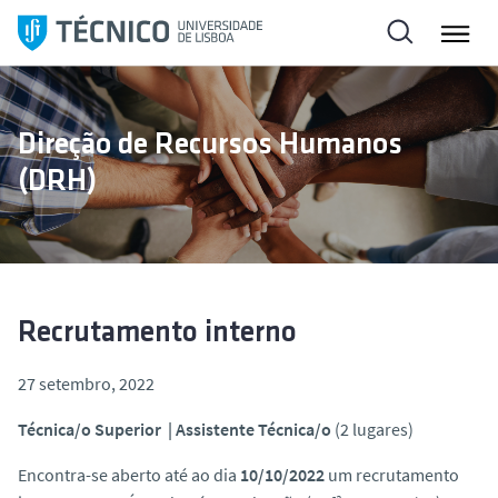
S
a
l
t
a
Direção de Recursos Humanos
r
(DRH)
p
a
r
a
o
c
Recrutamento interno
o
n
27 setembro, 2022
t
Técnica/o Superior | Assistente Técnica/o
(2 lugares)
e
ú
Encontra-se aberto até ao dia
10/10/2022
um recrutamento
d