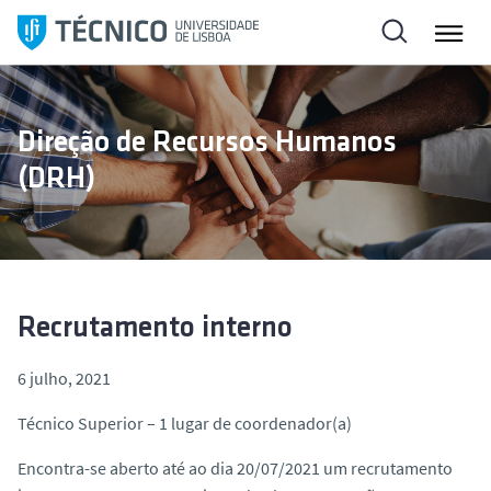
S
a
l
t
a
Direção de Recursos Humanos
r
(DRH)
p
a
r
a
o
c
Recrutamento interno
o
n
6 julho, 2021
t
Técnico Superior – 1 lugar de coordenador(a)
e
ú
Encontra-se aberto até ao dia 20/07/2021 um recrutamento
d