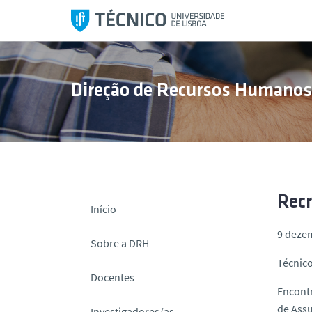
S
a
l
t
a
Direção de Recursos Humano
r
p
a
r
a
o
c
Rec
Início
o
9 deze
n
Sobre a DRH
t
Técnico
e
Docentes
ú
Encontr
d
de Assu
Investigadores/as