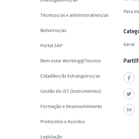
o
Para m
Técnicos/as e administrativos/as
Bolseiros/as
Catego
Geral
Portal SAP
Bem-estar Working@Tecnico
Partil
Cidadãos/ãs Estrangeiros/as
Gestão do IST (Instrumentos)
Formação e Desenvolvimento
Protocolos e Acordos
Legislação