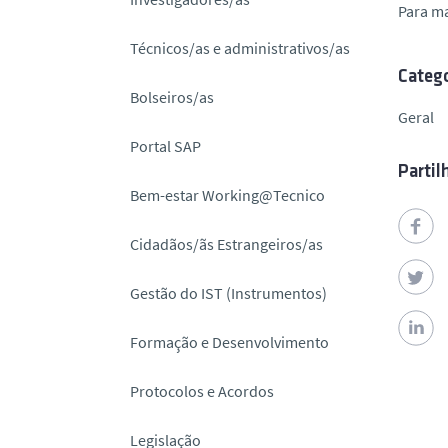
Para m
o
Técnicos/as e administrativos/as
Catego
Bolseiros/as
Geral
Portal SAP
Partil
Bem-estar Working@Tecnico
Cidadãos/ãs Estrangeiros/as
Gestão do IST (Instrumentos)
Formação e Desenvolvimento
Protocolos e Acordos
Legislação