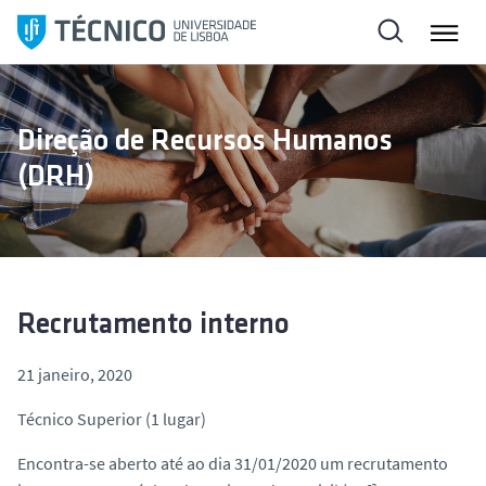
S
a
l
t
a
Direção de Recursos Humanos
r
(DRH)
p
a
r
a
o
c
Recrutamento interno
o
n
21 janeiro, 2020
t
Técnico Superior (1 lugar)
e
ú
Encontra-se aberto até ao dia 31/01/2020 um recrutamento
d