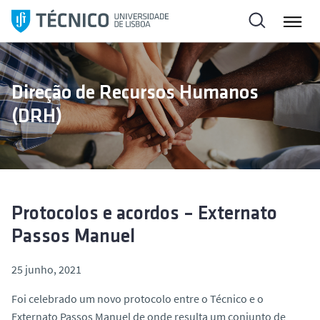
S
a
l
t
a
Direção de Recursos Humanos
r
(DRH)
p
a
r
a
o
c
Protocolos e acordos – Externato
o
Passos Manuel
n
t
25 junho, 2021
e
ú
Foi celebrado um novo protocolo entre o Técnico e o
d
Externato Passos Manuel de onde resulta um conjunto de