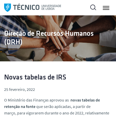
S
a
l
t
a
Direção de Recursos Humanos
r
(DRH)
p
a
r
a
o
c
Novas tabelas de IRS
o
n
25 fevereiro, 2022
t
O Ministério das Finanças aprovou as
novas tabelas de
e
retenção na fonte
que serão aplicadas, a partir de
ú
março, para vigorarem durante o ano de 2022, relativamente
d