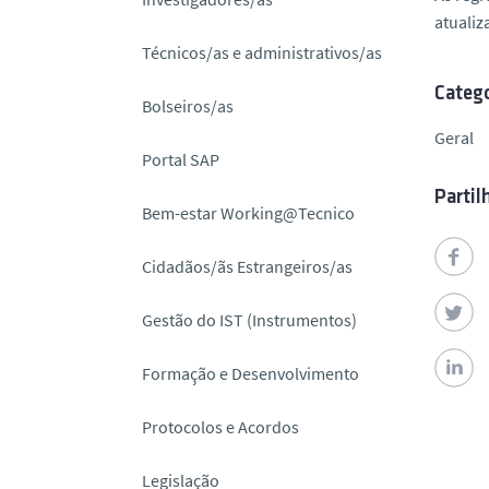
o
atualiz
Técnicos/as e administrativos/as
Catego
Bolseiros/as
Geral
Portal SAP
Partil
Bem-estar Working@Tecnico
Cidadãos/ãs Estrangeiros/as
Gestão do IST (Instrumentos)
Formação e Desenvolvimento
Protocolos e Acordos
Legislação