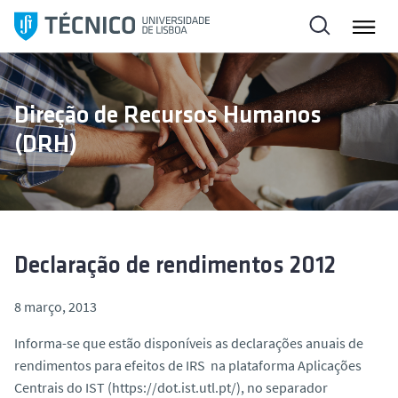
S
a
l
t
a
Direção de Recursos Humanos
r
(DRH)
p
a
r
a
o
c
Declaração de rendimentos 2012
o
n
8 março, 2013
t
Informa-se que estão disponíveis as declarações anuais de
e
rendimentos para efeitos de IRS na plataforma Aplicações
ú
Centrais do IST (https://dot.ist.utl.pt/), no separador
d