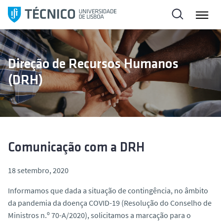
S
a
l
t
a
Direção de Recursos Humanos
r
(DRH)
p
a
r
a
o
c
Comunicação com a DRH
o
n
18 setembro, 2020
t
Informamos que dada a situação de contingência, no âmbito
e
da pandemia da doença COVID-19 (Resolução do Conselho de
ú
Ministros n.º 70-A/2020), solicitamos a marcação para o
d