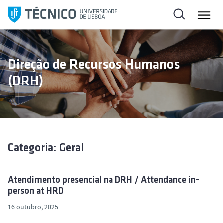
S
a
l
t
a
Direção de Recursos Humanos
r
(DRH)
p
a
r
a
o
c
Categoria: Geral
o
n
t
Atendimento presencial na DRH / Attendance in-
person at HRD
e
ú
16 outubro, 2025
d