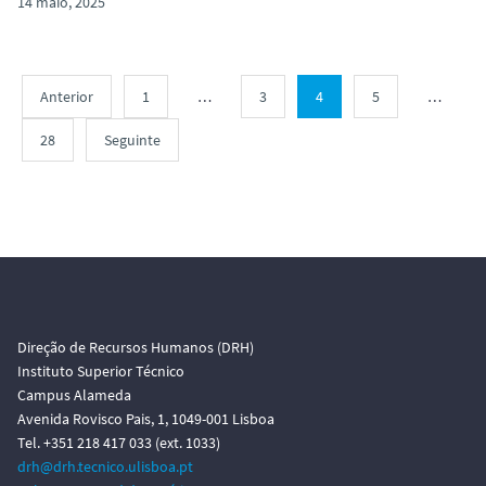
14 maio, 2025
Anterior
1
…
3
4
5
…
28
Seguinte
Direção de Recursos Humanos (DRH)
Instituto Superior Técnico
Campus Alameda
Avenida Rovisco Pais, 1, 1049-001 Lisboa
Tel. +351 218 417 033 (ext. 1033)
drh@drh.tecnico.ulisboa.pt