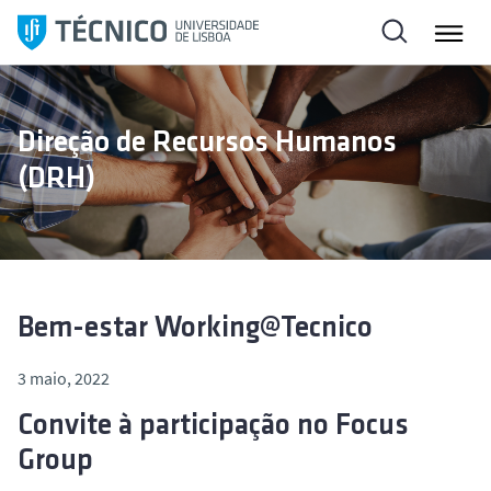
S
a
l
t
a
Direção de Recursos Humanos
r
(DRH)
p
a
r
a
o
c
Bem-estar Working@Tecnico
o
n
3 maio, 2022
t
Convite à participação no
Focus
e
ú
Group
d