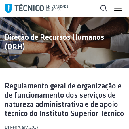
S
k
i
p
t
Direção de Recursos Humanos
o
(DRH)
c
o
n
t
e
n
Regulamento geral de organização e
t
de funcionamento dos serviços de
natureza administrativa e de apoio
técnico do Instituto Superior Técnico
14 February, 2017