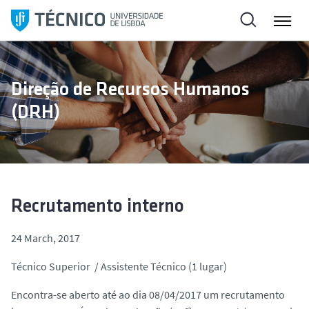
S
k
i
p
t
Direção de Recursos Humanos
o
(DRH)
c
o
n
t
e
n
Recrutamento interno
t
24 March, 2017
Técnico Superior / Assistente Técnico (1 lugar)
Encontra-se aberto até ao dia 08/04/2017 um recrutamento