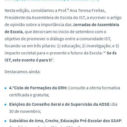
o
Nesta edição, convidamos a Prof.ª Ana Teresa Freitas,
Presidente da Assembleia de Escola do IST, a escrever o artigo
de opinião sobre a importância das
Jornadas de Assembleia
de Escola
, que decorram no inicio de setembro com o
objetivo de promover o diálogo entre a comunidade IST,
focando-se em três pilares: 1) educação; 2) investigação; e 3)
impacto societal para o presente e futuro da Escola:
“
Se és
IST, este evento é para ti
“.
Destacamos ainda:
4.ºCiclo de Formações da DRH:
Consulte a oferta formativa
certificada e gratuita;
Eleições do Conselho Geral e de Supervisão da ADSE:
dia
30 de novembro;
Subsídios de Ama, Creche, Educação Pré-Escolar dos SSAP
: