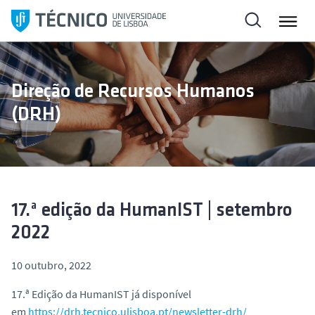
S
a
l
t
a
Direção de Recursos Humanos
r
(DRH)
p
a
r
a
o
c
17.ª edição da HumanIST | setembro
o
2022
n
t
10 outubro, 2022
e
ú
17.ª Edição da HumanIST já disponível
d
em
https://drh.tecnico.ulisboa.pt/newsletter-drh/