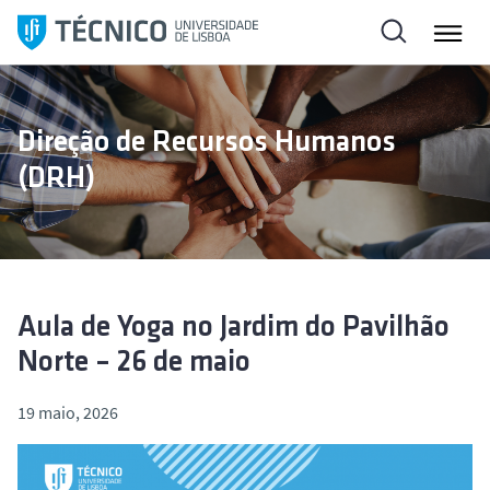
S
a
l
t
a
Direção de Recursos Humanos
r
(DRH)
p
a
r
a
o
c
Aula de Yoga no Jardim do Pavilhão
o
Norte – 26 de maio
n
t
19 maio, 2026
e
ú
d