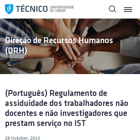
S
k
i
p
t
Direção de Recursos Humanos
o
(DRH)
c
o
n
t
e
n
(Português) Regulamento de
t
assiduidade dos trabalhadores não
docentes e não investigadores que
prestam serviço no IST
28 October, 2013