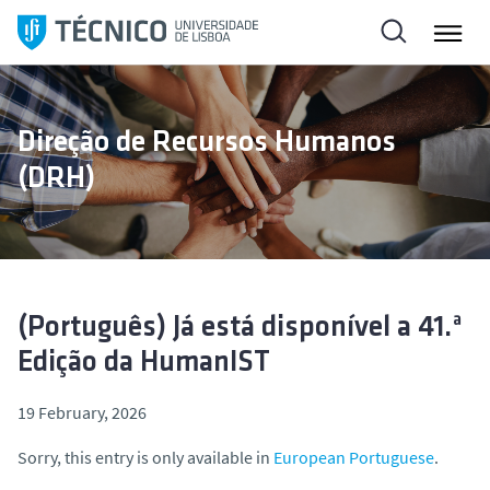
S
k
i
p
t
Direção de Recursos Humanos
o
(DRH)
c
o
n
t
e
n
(Português) Já está disponível a 41.ª
t
Edição da HumanIST
19 February, 2026
Sorry, this entry is only available in
European Portuguese
.