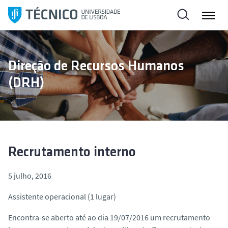
S
a
l
t
a
Direção de Recursos Humanos
r
(DRH)
p
a
r
a
o
c
Recrutamento interno
o
n
5 julho, 2016
t
Assistente operacional (1 lugar)
e
ú
Encontra-se aberto até ao dia 19/07/2016 um recrutamento
d