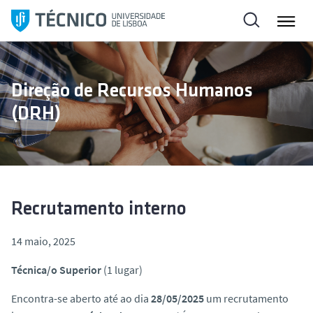
S
a
l
t
a
Direção de Recursos Humanos
r
(DRH)
p
a
r
a
o
c
Recrutamento interno
o
n
14 maio, 2025
t
Técnica/o Superior
(1 lugar)
e
ú
Encontra-se aberto até ao dia
28/05/2025
um recrutamento
d