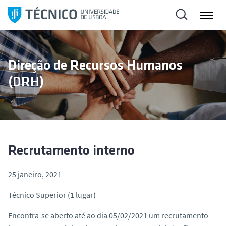
S
a
l
t
a
Direção de Recursos Humanos
r
(DRH)
p
a
r
a
o
c
Recrutamento interno
o
n
25 janeiro, 2021
t
Técnico Superior (1 lugar)
e
ú
Encontra-se aberto até ao dia 05/02/2021 um recrutamento
d