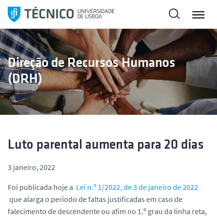
S
a
l
t
a
Direção de Recursos Humanos
r
(DRH)
p
a
r
a
o
c
Luto parental aumenta para 20 dias
o
n
3 janeiro, 2022
t
Foi publicada hoje a
Lei n.º 1/2022, de 3 de janeiro de 2022
e
que alarga o período de faltas justificadas em caso de
ú
falecimento de descendente ou afim no 1.º grau da linha reta,
d