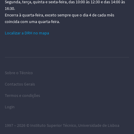
Segunda, terça, quinta e sexta-feira, das 10:00 às 12:30 e das 14:00 às
16:30.
Encerra à quarta-feira, exceto sempre que o dia 4 de cada mês
coincida com uma quarta-feira.
Localizar a DRH no mapa
Sobre o Técnico
Contactos Gerais
Termos e condições
Login
1997 – 2026 ©
Instituto Superior Técnico
,
Universidade de Lisboa