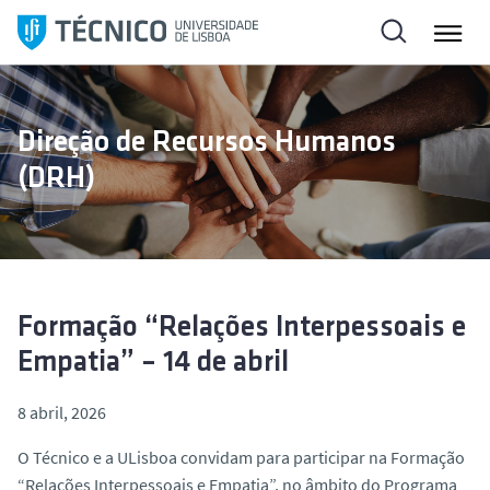
S
a
l
t
a
Direção de Recursos Humanos
r
(DRH)
p
a
r
a
o
c
Formação “Relações Interpessoais e
o
Empatia” – 14 de abril
n
t
8 abril, 2026
e
ú
O Técnico e a ULisboa convidam para participar na Formação
d
“Relações Interpessoais e Empatia”, no âmbito do Programa