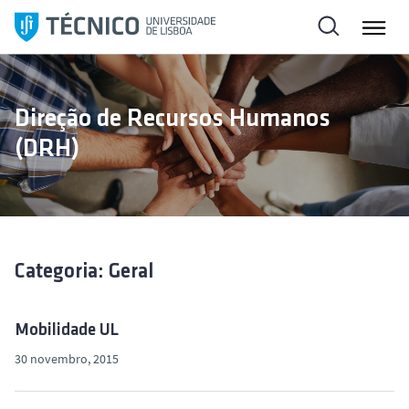
S
a
l
t
a
Direção de Recursos Humanos
r
(DRH)
p
a
r
a
o
c
Categoria: Geral
o
n
t
Mobilidade UL
e
30 novembro, 2015
ú
d