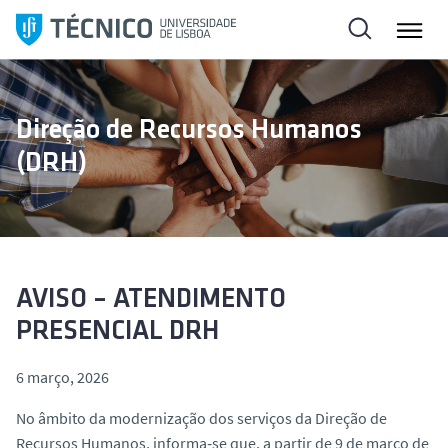
S
a
l
t
a
Direção de Recursos Humanos
r
(DRH)
p
a
r
a
o
c
AVISO – ATENDIMENTO
o
PRESENCIAL DRH
n
t
6 março, 2026
e
ú
No âmbito da modernização dos serviços da Direção de
d
Recursos Humanos, informa‑se que, a partir de 9 de março de